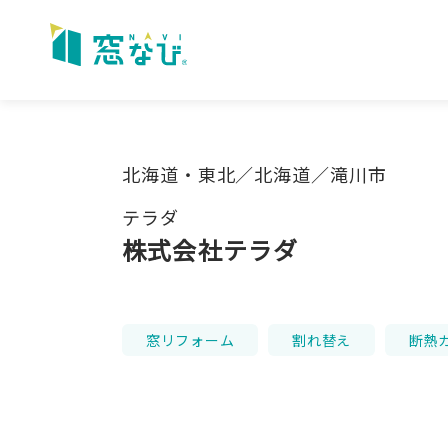
Skip
to
content
北海道・東北／北海道／滝川市
テラダ
株式会社テラダ
窓リフォーム
割れ替え
断熱