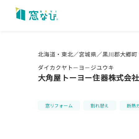
Skip
to
content
北海道・東北／宮城県／黒川郡大郷町
ダイカクヤト－ヨ－ジユウキ
大角屋トーヨー住器株式会
窓リフォーム
割れ替え
断熱