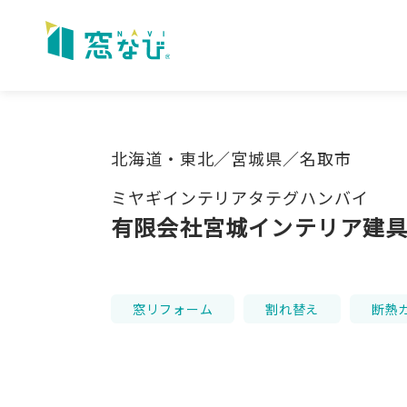
Skip
to
content
北海道・東北／宮城県／名取市
ミヤギインテリアタテグハンバイ
有限会社宮城インテリア建
窓リフォーム
割れ替え
断熱