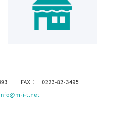
493
FAX：
0223-82-3495
info@m-i-t.net