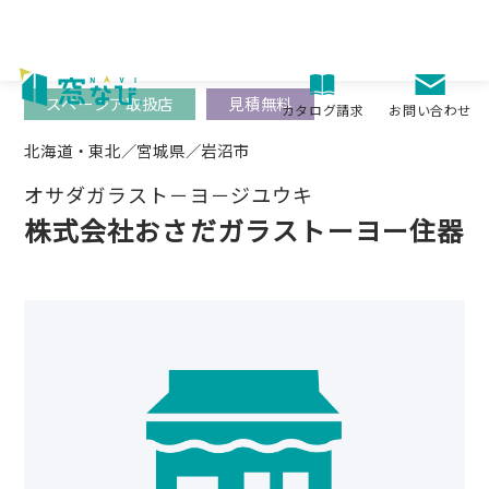
Skip
to
content
スペーシア取扱店
見積無料
お問い合わせ
カタログ請求
北海道・東北／宮城県／岩沼市
オサダガラスト－ヨ－ジユウキ
株式会社おさだガラストーヨー住器