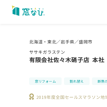
Skip
to
content
北海道・東北／岩手県／盛岡市
ササキガラステン
有限会社佐々木硝子店
本社
窓リフォーム
割れ替え
断熱
2019年度全国セールスマラソン地