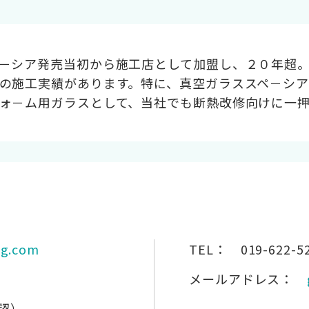
－シア発売当初から施工店として加盟し、２０年超
の施工実績があります。特に、真空ガラススペ－シ
ォ－ム用ガラスとして、当社でも断熱改修向けに一
-g.com
TEL：
019-622-5
メールアドレス：
認）