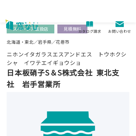
Skip
to
content
スペーシア取扱店
見積無料
お問い合わせ
カタログ請求
北海道・東北／岩手県／花巻市
ニホンイタガラスエスアンドエス トウホクシ
シャ イワテエイギョウショ
日本板硝子S＆S株式会社
東北支
社 岩手営業所