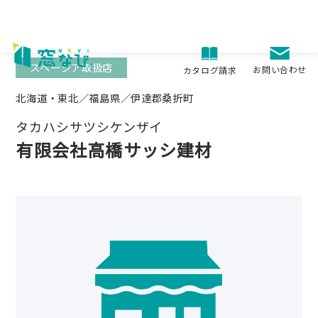
Skip
to
content
スペーシア取扱店
お問い合わせ
カタログ請求
北海道・東北／福島県／伊達郡桑折町
タカハシサツシケンザイ
有限会社高橋サッシ建材